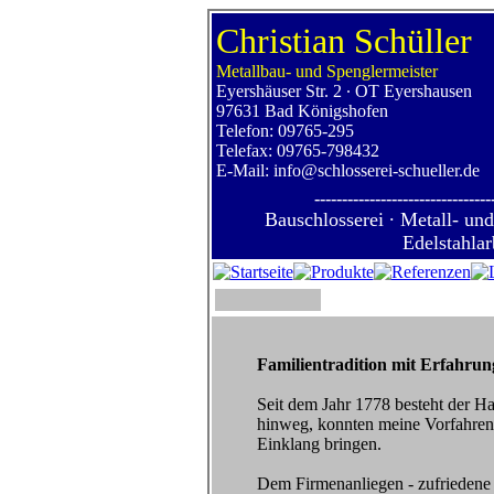
Christian Schüller
Metallbau- und Spenglermeister
Eyershäuser Str. 2
∙
OT Eyershausen
97631 Bad Königshofen
Telefon: 09765-295
Telefax: 09765-798432
E-Mail: info@schlosserei-schueller.de
--------------------------------
Bauschlosserei
∙
Metall- und
Edelstahla
Familientradition mit Erfahru
Seit dem Jahr 1778 besteht der H
hinweg, konnten meine Vorfahren
Einklang bringen.
Dem Firmenanliegen - zufriedene 