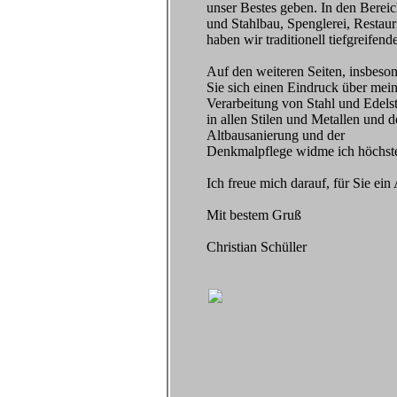
unser Bestes geben. In den Bereic
und Stahlbau, Spenglerei, Restau
haben wir traditionell tiefgreifen
Auf den weiteren Seiten, insbeso
Sie sich einen Eindruck über mei
Verarbeitung von Stahl und Edels
in allen Stilen und Metallen und
Altbausanierung und der
Denkmalpflege widme ich höchste
Ich freue mich darauf, für Sie ei
Mit bestem Gruß
Christian Schüller