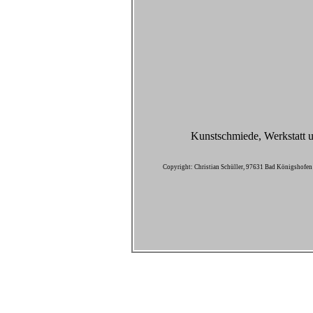
Kunstschmiede, Werkstatt un
Copyright: Christian Schüller, 97631 Bad Königshofen